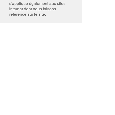
s'applique également aux sites
internet dont nous faisons
référence sur le site.
Contact
9 Chemin des Coutures 14250
Audrieu
Tél :
06 88 70 02 33